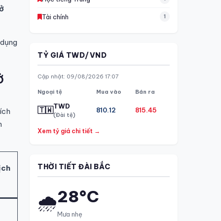
 ở
Tài chính
1
 dụng
TỶ GIÁ TWD/VND
Cập nhật: 09/08/2026 17:07
Ở
Ngoại tệ
Mua vào
Bán ra
TWD
🇹🇼
810.12
815.45
ích
(Đài tệ)
m
Xem tỷ giá chi tiết →
THỜI TIẾT ĐÀI BẮC
ịch
28°C
🌧️
Mưa nhẹ