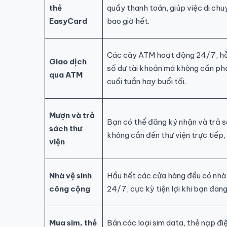
thẻ
quầy thanh toán, giúp việc di chu
EasyCard
bao giờ hết.
Các cây ATM hoạt động 24/7, hỗ t
Giao dịch
số dư tài khoản mà không cần phải
qua ATM
cuối tuần hay buổi tối.
Mượn và trả
Bạn có thể đăng ký nhận và trả sá
sách thư
không cần đến thư viện trực tiếp, 
viện
Nhà vệ sinh
Hầu hết các cửa hàng đều có nhà 
công cộng
24/7, cực kỳ tiện lợi khi bạn đang
Mua sim, thẻ
Bán các loại sim data, thẻ nạp điệ