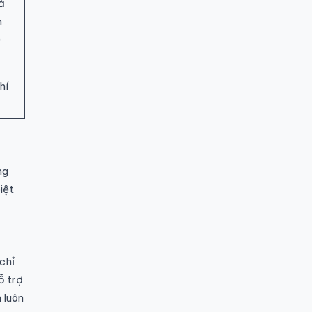
ả
n
)
hí
ng
iệt
chỉ
ỗ trợ
 luôn