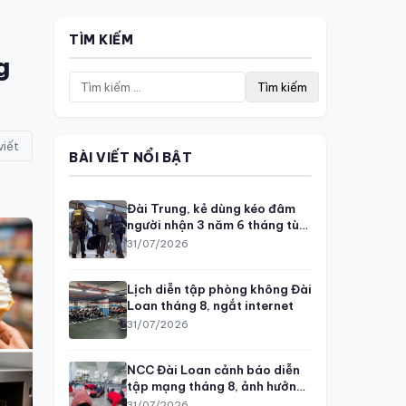
TÌM KIẾM
g
Tìm
kiếm
cho:
viết
BÀI VIẾT NỔI BẬT
Đài Trung, kẻ dùng kéo đâm
người nhận 3 năm 6 tháng tù
giam
31/07/2026
Lịch diễn tập phòng không Đài
Loan tháng 8, ngắt internet
31/07/2026
NCC Đài Loan cảnh báo diễn
tập mạng tháng 8, ảnh hưởng
thanh toán
31/07/2026