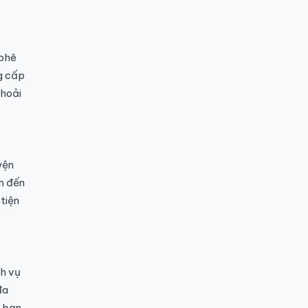
 phê
g cấp
thoải
yện
m đến
tiện
ch vụ
đa
 bạn.