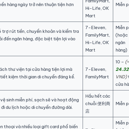
FamilyMart,
yển hàng ngày trở nên thuận tiện hơn
Miễn p
Hi-Life, OK
Mart
7-Eleven,
Miễn p
rợ rút tiền, chuyển khoản và kiểm tra
FamilyMart,
(hoặc 
 đến ngân hàng, đặc biệt tiện lợi vào
Hi-Life, OK
ngân
Mart
hàng)
10 –
(
ch thư viện tại cửa hàng tiện lợi mà
7-Eleven,
24.32
tiết kiệm thời gian di chuyển đáng kể.
FamilyMart
VND)
cửa h
Hầu hết các
vệ sinh miễn phí, sạch sẽ và hoạt động
chuỗi 便利商
Miễn p
 đi du lịch hoặc di chuyển đường dài.
店
Miễn p
n thoại và nhiều loại gift card phổ biến