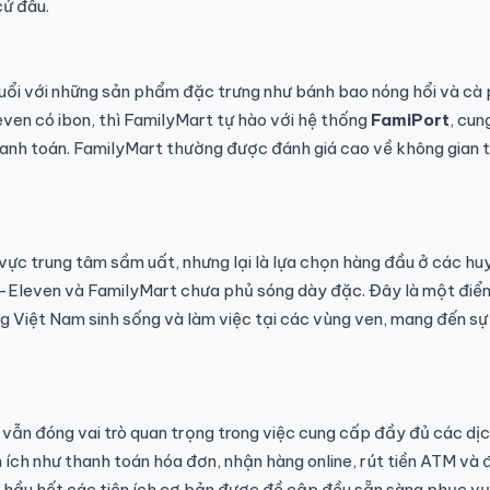
cứ đâu.
tuổi với những sản phẩm đặc trưng như bánh bao nóng hổi và cà
ven có ibon, thì FamilyMart tự hào với hệ thống
FamiPort
, cun
hanh toán. FamilyMart thường được đánh giá cao về không gian 
ực trung tâm sầm uất, nhưng lại là lựa chọn hàng đầu ở các hu
7-Eleven và FamilyMart chưa phủ sóng dày đặc. Đây là một điể
g Việt Nam sinh sống và làm việc tại các vùng ven, mang đến sự 
 vẫn đóng vai trò quan trọng trong việc cung cấp đầy đủ các dị
n ích như thanh toán hóa đơn, nhận hàng online, rút tiền ATM và 
 hầu hết các tiện ích cơ bản được đề cập đều sẵn sàng phục vụ