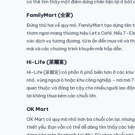
có thể tìm thấy một điểm dừng chân tiện lợi ở bất 
FamilyMart (全家)
Đứng thứ hai về quy mô, FamilyMart tạo dựng tên 
thơm ngon mang thương hiệu Let’s Café. Nếu 7-Ele
các dịch vụ tương đương, từ in ấn đến mua vé và t
mái và các chương trình khuyến mãi hấp dẫn.
Hi-Life (萊爾富)
Hi-Life (萊爾富) có phần ít phổ biến hơn ở các khu v
nhỏ, vùng ngoại ô hoặc khu công nghiệp – nơi mà 
quen thuộc và đáng tin cậy cho nhiều người lao độn
lợi không thua kém các chuỗi lớn.
OK Mart
OK Mart có quy mô nhỏ hơn ba chuỗi còn lại, nhưng
thiết yếu. Bạn vẫn có thể dễ dàng tìm thấy các tiệ
dạng các món ăn nhanh tại đây. Dù chọn chuỗi nào,