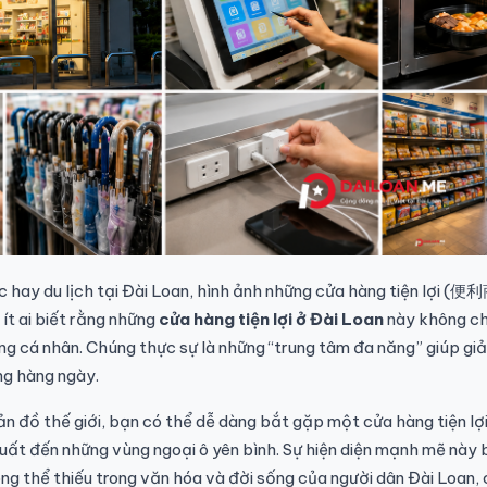
c hay du lịch tại Đài Loan, hình ảnh những cửa hàng tiện lợi (
t ai biết rằng những
cửa hàng tiện lợi ở Đài Loan
này không ch
 cá nhân. Chúng thực sự là những “trung tâm đa năng” giúp giả
ng hàng ngày.
n đồ thế giới, bạn có thể dễ dàng bắt gặp một cửa hàng tiện lợ
uất đến những vùng ngoại ô yên bình. Sự hiện diện mạnh mẽ này 
ng thể thiếu trong văn hóa và đời sống của người dân Đài Loan,