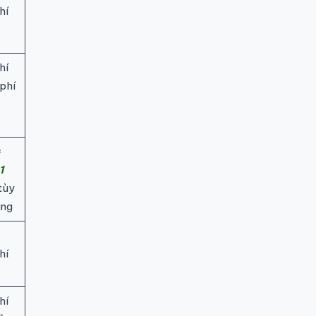
hí
hí
phí
≈
1
tùy
àng
hí
hí