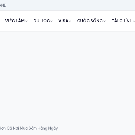
 VND
VIỆC LÀM
DU HỌC
VISA
CUỘC SỐNG
TÀI CHÍNH
 Hơn Cả Nơi Mua Sắm Hàng Ngày