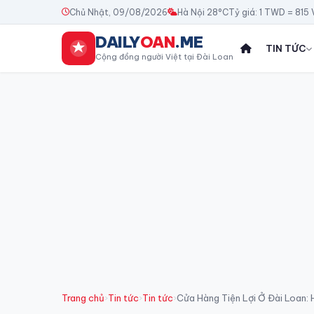
Chủ Nhật, 09/08/2026
Hà Nội 28°C
Tỷ giá: 1 TWD = 815
DAILY
OAN
.ME
TIN TỨC
Cộng đồng người Việt tại Đài Loan
Trang chủ
›
Tin tức
›
Tin tức
›
Cửa Hàng Tiện Lợi Ở Đài Loan: