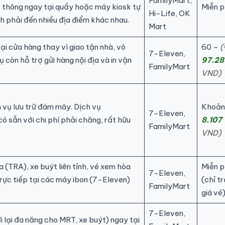
FamilyMart,
o thông ngay tại quầy hoặc máy kiosk tự
Miễn p
Hi-Life, OK
nh phải đến nhiều địa điểm khác nhau.
Mart
ại cửa hàng thay vì giao tận nhà, vô
60 –
(
7-Eleven,
ụ còn hỗ trợ gửi hàng nội địa và in vận
97.28
FamilyMart
VND)
h vụ lưu trữ đám mây. Dịch vụ
Khoả
7-Eleven,
ó sẵn với chi phí phải chăng, rất hữu
8.107
FamilyMart
VND)
 (TRA), xe buýt liên tỉnh, vé xem hòa
Miễn p
7-Eleven,
 trực tiếp tại các máy ibon (7-Eleven)
(chỉ tr
FamilyMart
giá vé
7-Eleven,
 lại đa năng cho MRT, xe buýt) ngay tại