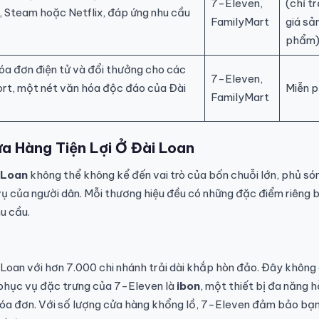
7-Eleven,
(chỉ tr
, Steam hoặc Netflix, đáp ứng nhu cầu
FamilyMart
giá sả
phẩm
óa đơn điện tử và đổi thưởng cho các
7-Eleven,
ort, một nét văn hóa độc đáo của Đài
Miễn p
FamilyMart
a Hàng Tiện Lợi Ở Đài Loan
i Loan
không thể không kể đến vai trò của bốn chuỗi lớn, phủ só
ụ của người dân. Mỗi thương hiệu đều có những đặc điểm riêng b
u cầu.
i Loan với hơn 7.000 chi nhánh trải dài khắp hòn đảo. Đây không 
 phục vụ đặc trưng của 7-Eleven là
ibon
, một thiết bị đa năng h
 hóa đơn. Với số lượng cửa hàng khổng lồ, 7-Eleven đảm bảo bạn