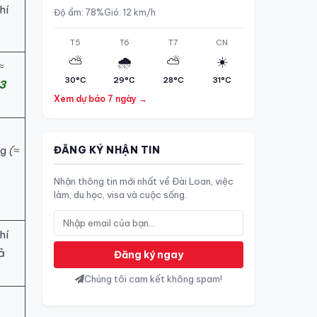
hí
Độ ẩm: 78%
Gió: 12 km/h
T5
T6
T7
CN
⛅
🌧️
⛅
☀️
≈
30°C
29°C
28°C
31°C
3
Xem dự báo 7 ngày →
ĐĂNG KÝ NHẬN TIN
ng
(≈
Nhận thông tin mới nhất về Đài Loan, việc
làm, du học, visa và cuộc sống.
hí
ả
Đăng ký ngay
)
Chúng tôi cam kết không spam!