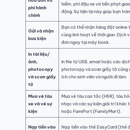
hóa đơn và
hiểm, phí đậu xe và tiền phạt gia
phí hành
động. Sự tiện lợi này giúp bạn trá
chính
Bạn có thể nhận hàng đặt online t
Gửi và nhận
cùng linh hoạt về thời gian. Dịch v
bưu kiện
đơn ngay tại máy kiosk.
In tài liệu/
ảnh,
In file từ USB, email hoặc các dịc
photocopy
photocopy và scan giấy tờ cũng c
và scan giấy
ích cho sinh viên và người đi làm.
tờ
Mua vé tàu
Mua vé tàu cao tốc (HSR), tàu hỏa
xe và vé sự
nhạc và các sự kiện giải trí khác
kiện
hoặc FamiPort (FamilyMart).
Nạp tiền vào
Nạp tiền vào thẻ EasyCard (thẻ đi