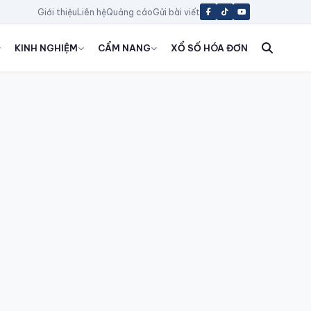
Giới thiệu
Liên hệ
Quảng cáo
Gửi bài viết
KINH NGHIỆM
CẨM NANG
XỔ SỐ HÓA ĐƠN