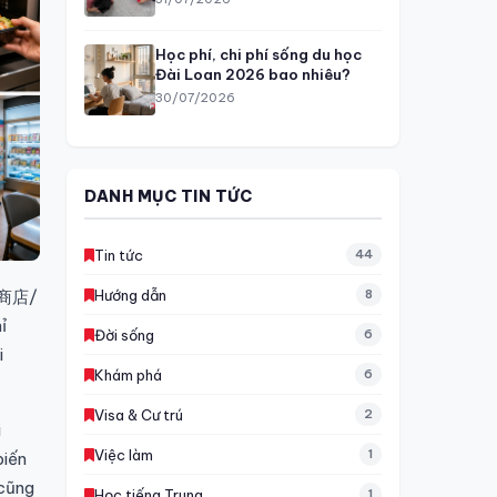
Học phí, chi phí sống du học
Đài Loan 2026 bao nhiêu?
30/07/2026
DANH MỤC TIN TỨC
Tin tức
44
Hướng dẫn
8
便利商店/
ỉ
Đời sống
6
i
Khám phá
6
Visa & Cư trú
2
i
Việc làm
1
biến
 cũng
Học tiếng Trung
1