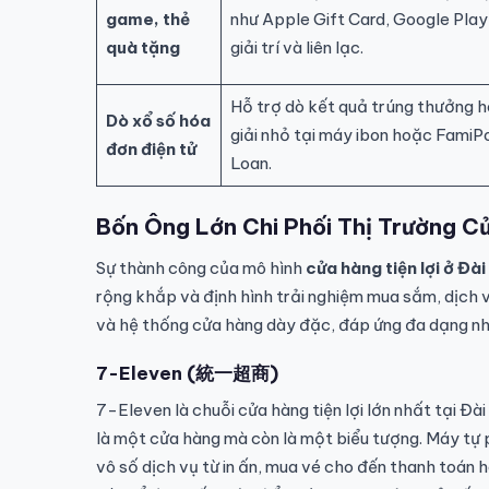
game, thẻ
như Apple Gift Card, Google Play
quà tặng
giải trí và liên lạc.
Hỗ trợ dò kết quả trúng thưởng h
Dò xổ số hóa
giải nhỏ tại máy ibon hoặc FamiP
đơn điện tử
Loan.
Bốn Ông Lớn Chi Phối Thị Trường Cử
Sự thành công của mô hình
cửa hàng tiện lợi ở Đà
rộng khắp và định hình trải nghiệm mua sắm, dịch v
và hệ thống cửa hàng dày đặc, đáp ứng đa dạng nh
7-Eleven (統一超商)
7-Eleven là chuỗi cửa hàng tiện lợi lớn nhất tại Đà
là một cửa hàng mà còn là một biểu tượng. Máy tự
vô số dịch vụ từ in ấn, mua vé cho đến thanh toán