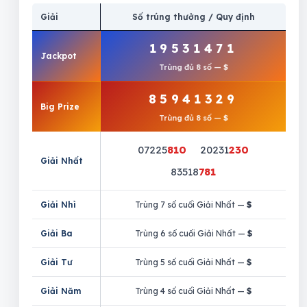
Giải
Số trúng thưởng / Quy định
19531471
Jackpot
Trùng đủ 8 số —
$
85941329
Big Prize
Trùng đủ 8 số —
$
07225
810
20231
230
Giải Nhất
83518
781
Giải Nhì
Trùng 7 số cuối Giải Nhất —
$
Giải Ba
Trùng 6 số cuối Giải Nhất —
$
Giải Tư
Trùng 5 số cuối Giải Nhất —
$
Giải Năm
Trùng 4 số cuối Giải Nhất —
$