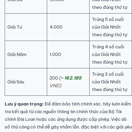
theo đúng thứ tự
Trúng 5 số cuối
Giải Tư
4.000
của Giải Nhất
theo đúng thứ tự
Trúng 4 số cuối
Giải Năm
1.000
của Giải Nhất
theo đúng thứ tự
Trúng 3 số cuối
200
(≈
162.185
Giải Sáu
của Giải Nhất
VND)
theo đúng thứ tự
Lưu ý quan trọng:
Để đảm bảo tính chính xác, hãy luôn kiểm
tra kết quả từ các nguồn thông tin chính thức của Bộ Tài
chính Đài Loan hoặc các ứng dụng được cấp phép. Việc dò
số thủ công có thể dễ gây nhầm lẫn, đặc biệt với các giải yêu