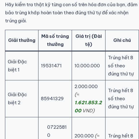
Hãy kiểm tra thật kỹ từng con số trên hóa đơn của bạn, đảm
bảo trùng khớp hoàn toàn theo đúng thứ tự để xác nhận
trúng giải.
Mã số trúng
Giá trị (Đài
Giải thưởng
Ghi chú
thưởng
tệ)
Trúng hết 8
Giải Đặc
19531471
10.000.000
số theo
biệt 1
đúng thứ tự
2.000.000
Trúng hết 8
Giải Đặc
(≈
85941329
số theo
biệt 2
1.621.853.2
đúng thứ tự
00
VND)
0722581
0
200.000
(≈
Trúng hết 8