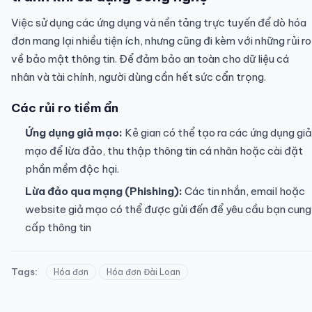
Việc sử dụng các ứng dụng và nền tảng trực tuyến để dò hóa
đơn mang lại nhiều tiện ích, nhưng cũng đi kèm với những rủi ro
về bảo mật thông tin. Để đảm bảo an toàn cho dữ liệu cá
nhân và tài chính, người dùng cần hết sức cẩn trọng.
Các rủi ro tiềm ẩn
Ứng dụng giả mạo:
Kẻ gian có thể tạo ra các ứng dụng giả
mạo để lừa đảo, thu thập thông tin cá nhân hoặc cài đặt
phần mềm độc hại.
Lừa đảo qua mạng (Phishing):
Các tin nhắn, email hoặc
website giả mạo có thể được gửi đến để yêu cầu bạn cung
cấp thông tin
Tags:
Hóa đơn
Hóa đơn Đài Loan