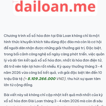
Chương trình xổ số hóa đơn tại Đài Loan không chỉ là một
hình thức khuyến khích tiêu dùng độc đáo mà còn là cơ hội
để người dân nhận được những giải thưởng giá trị. Đặc biệt,
trong bối cảnh công nghệ số ngày càng phát triển, việc quản
lý và dò tìm kết quả xổ số hóa đơn, nhất là hóa đơn điện tử,
đã trở nên tiện lợi hơn rất nhiều. Kỳ quay thưởng tháng 3-4
năm 2026 vừa công bố kết quả, với giải đặc biệt lên đến 10
triệu Đài tệ
(≈
8.109.266.000
VND)
, thu hút sự quan tâm
lớn từ cộng đồng.
Bài viết này sẽ không chỉ cập nhật kết quả mới nhất của kỳ
xổ số hóa đơn Đài Loan tháng 3-4 năm 2026 mà còn đi sâu