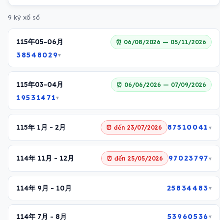
9 kỳ xổ số
115年05-06月
⏰ 06/08/2026 — 05/11/2026
38548029
▾
115年03-04月
⏰ 06/06/2026 — 07/09/2026
19531471
▾
115年 1月 - 2月
87510041
⏰ đến 23/07/2026
▾
114年 11月 - 12月
97023797
⏰ đến 25/05/2026
▾
114年 9月 - 10月
25834483
▾
114年 7月 - 8月
53960536
▾