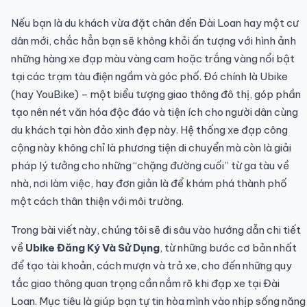
Nếu bạn là du khách vừa đặt chân đến Đài Loan hay một cư
dân mới, chắc hẳn bạn sẽ không khỏi ấn tượng với hình ảnh
những hàng xe đạp màu vàng cam hoặc trắng vàng nổi bật
tại các trạm tàu điện ngầm và góc phố. Đó chính là Ubike
(hay YouBike) – một biểu tượng giao thông đô thị, góp phần
tạo nên nét văn hóa độc đáo và tiện ích cho người dân cùng
du khách tại hòn đảo xinh đẹp này. Hệ thống xe đạp công
cộng này không chỉ là phương tiện di chuyển mà còn là giải
pháp lý tưởng cho những “chặng đường cuối” từ ga tàu về
nhà, nơi làm việc, hay đơn giản là để khám phá thành phố
một cách thân thiện với môi trường.
Trong bài viết này, chúng tôi sẽ đi sâu vào hướng dẫn chi tiết
về
Ubike Đăng Ký Và Sử Dụng
, từ những bước cơ bản nhất
để tạo tài khoản, cách mượn và trả xe, cho đến những quy
tắc giao thông quan trọng cần nắm rõ khi đạp xe tại Đài
Loan. Mục tiêu là giúp bạn tự tin hòa mình vào nhịp sống năng