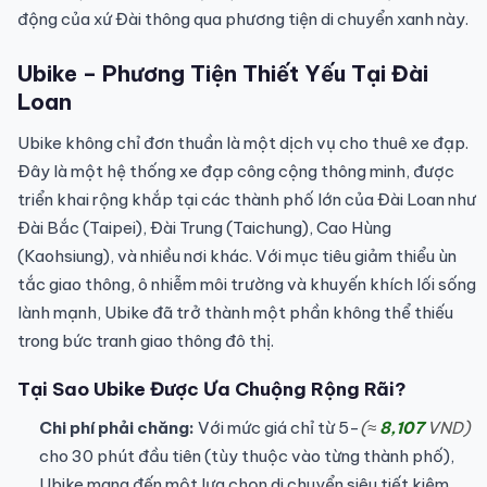
động của xứ Đài thông qua phương tiện di chuyển xanh này.
Ubike – Phương Tiện Thiết Yếu Tại Đài
Loan
Ubike không chỉ đơn thuần là một dịch vụ cho thuê xe đạp.
Đây là một hệ thống xe đạp công cộng thông minh, được
triển khai rộng khắp tại các thành phố lớn của Đài Loan như
Đài Bắc (Taipei), Đài Trung (Taichung), Cao Hùng
(Kaohsiung), và nhiều nơi khác. Với mục tiêu giảm thiểu ùn
tắc giao thông, ô nhiễm môi trường và khuyến khích lối sống
lành mạnh, Ubike đã trở thành một phần không thể thiếu
trong bức tranh giao thông đô thị.
Tại Sao Ubike Được Ưa Chuộng Rộng Rãi?
Chi phí phải chăng:
Với mức giá chỉ từ 5-
(≈
8,107
VND)
cho 30 phút đầu tiên (tùy thuộc vào từng thành phố),
Ubike mang đến một lựa chọn di chuyển siêu tiết kiệm.