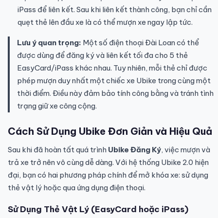
iPass để liên kết. Sau khi liên kết thành công, bạn chỉ cần
quẹt thẻ lên đầu xe là có thể mượn xe ngay lập tức.
Lưu ý quan trọng:
Một số điện thoại Đài Loan có thể
được dùng để đăng ký và liên kết tối đa cho 5 thẻ
EasyCard/iPass khác nhau. Tuy nhiên, mỗi thẻ chỉ được
phép mượn duy nhất một chiếc xe Ubike trong cùng một
thời điểm. Điều này đảm bảo tính công bằng và tránh tình
trạng giữ xe công cộng.
Cách
Sử Dụng Ubike
Đơn Giản và Hiệu Quả
Sau khi đã hoàn tất quá trình
Ubike Đăng Ký
, việc mượn và
trả xe trở nên vô cùng dễ dàng. Với hệ thống Ubike 2.0 hiện
đại, bạn có hai phương pháp chính để mở khóa xe: sử dụng
thẻ vật lý hoặc qua ứng dụng điện thoại.
Sử Dụng Thẻ Vật Lý (EasyCard hoặc iPass)