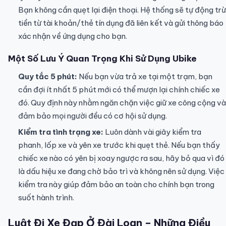
Bạn không cần quẹt lại điện thoại. Hệ thống sẽ tự động trừ
tiền từ tài khoản/thẻ tín dụng đã liên kết và gửi thông báo
xác nhận về ứng dụng cho bạn.
Một Số Lưu Ý Quan Trọng Khi Sử Dụng Ubike
Quy tắc 5 phút:
Nếu bạn vừa trả xe tại một trạm, bạn
cần đợi ít nhất 5 phút mới có thể mượn lại chính chiếc xe
đó. Quy định này nhằm ngăn chặn việc giữ xe công cộng và
đảm bảo mọi người đều có cơ hội sử dụng.
Kiểm tra tình trạng xe:
Luôn dành vài giây kiểm tra
phanh, lốp xe và yên xe trước khi quẹt thẻ. Nếu bạn thấy
chiếc xe nào có yên bị xoay ngược ra sau, hãy bỏ qua vì đó
là dấu hiệu xe đang chờ bảo trì và không nên sử dụng. Việc
kiểm tra này giúp đảm bảo an toàn cho chính bạn trong
suốt hành trình.
Luật Đi Xe Đạp Ở Đài Loan – Những Điều