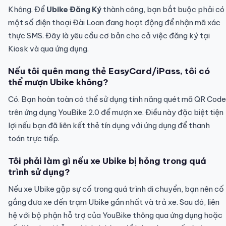
Không. Để
Ubike Đăng Ký
thành công, bạn bắt buộc phải có
một số điện thoại Đài Loan đang hoạt động để nhận mã xác
thực SMS. Đây là yêu cầu cơ bản cho cả việc đăng ký tại
Kiosk và qua ứng dụng.
Nếu tôi quên mang thẻ EasyCard/iPass, tôi có
thể mượn Ubike không?
Có. Bạn hoàn toàn có thể sử dụng tính năng quét mã QR Code
trên ứng dụng YouBike 2.0 để mượn xe. Điều này đặc biệt tiện
lợi nếu bạn đã liên kết thẻ tín dụng với ứng dụng để thanh
toán trực tiếp.
Tôi phải làm gì nếu xe Ubike bị hỏng trong quá
trình sử dụng?
Nếu xe Ubike gặp sự cố trong quá trình di chuyển, bạn nên cố
gắng đưa xe đến trạm Ubike gần nhất và trả xe. Sau đó, liên
hệ với bộ phận hỗ trợ của YouBike thông qua ứng dụng hoặc