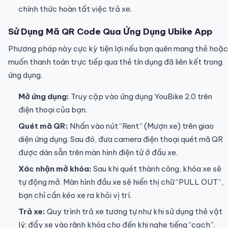
chính thức hoàn tất việc trả xe.
Sử Dụng Mã QR Code Qua Ứng Dụng Ubike App
Phương pháp này cực kỳ tiện lợi nếu bạn quên mang thẻ hoặc
muốn thanh toán trực tiếp qua thẻ tín dụng đã liên kết trong
ứng dụng.
Mở ứng dụng:
Truy cập vào ứng dụng YouBike 2.0 trên
điện thoại của bạn.
Quét mã QR:
Nhấn vào nút “Rent” (Mượn xe) trên giao
diện ứng dụng. Sau đó, đưa camera điện thoại quét mã QR
được dán sẵn trên màn hình điện tử ở đầu xe.
Xác nhận mở khóa:
Sau khi quét thành công, khóa xe sẽ
tự động mở. Màn hình đầu xe sẽ hiển thị chữ “PULL OUT”,
bạn chỉ cần kéo xe ra khỏi vị trí.
Trả xe:
Quy trình trả xe tương tự như khi sử dụng thẻ vật
lý: đẩy xe vào rãnh khóa cho đến khi nghe tiếng “cạch”.