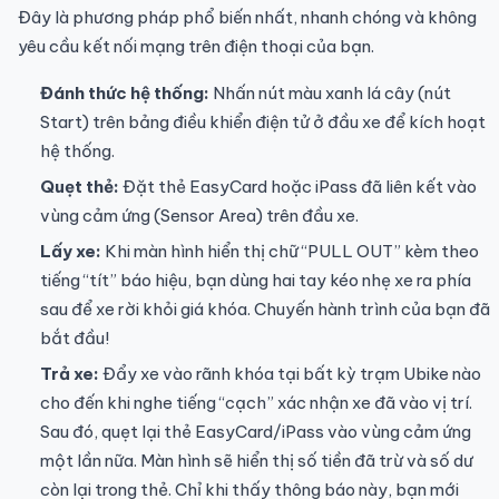
Đây là phương pháp phổ biến nhất, nhanh chóng và không
yêu cầu kết nối mạng trên điện thoại của bạn.
Đánh thức hệ thống:
Nhấn nút màu xanh lá cây (nút
Start) trên bảng điều khiển điện tử ở đầu xe để kích hoạt
hệ thống.
Quẹt thẻ:
Đặt thẻ EasyCard hoặc iPass đã liên kết vào
vùng cảm ứng (Sensor Area) trên đầu xe.
Lấy xe:
Khi màn hình hiển thị chữ “PULL OUT” kèm theo
tiếng “tít” báo hiệu, bạn dùng hai tay kéo nhẹ xe ra phía
sau để xe rời khỏi giá khóa. Chuyến hành trình của bạn đã
bắt đầu!
Trả xe:
Đẩy xe vào rãnh khóa tại bất kỳ trạm Ubike nào
cho đến khi nghe tiếng “cạch” xác nhận xe đã vào vị trí.
Sau đó, quẹt lại thẻ EasyCard/iPass vào vùng cảm ứng
một lần nữa. Màn hình sẽ hiển thị số tiền đã trừ và số dư
còn lại trong thẻ. Chỉ khi thấy thông báo này, bạn mới