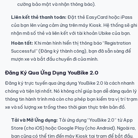
cường bảo mật và nhận thông báo).
Liên kết thẻ thanh toán:
Đặt thẻ EasyCard hoặc iPass
của bạn lên vùng cảm ứng trên máy Kiosk. Hệ thống sẽ ghi
nhận mã số thẻ và liên kết với tài khoản Ubike của bạn.
Hoàn tất:
Khi màn hình hiển thị thông báo “Registration
Successful” (Đăng ký thành công), bạn đã sẵn sàng để
mượn xe và bắt đầu chuyến đi của mình.
Đăng Ký Qua Ứng Dụng YouBike 2.0
Đăng ký trực tuyến qua ứng dụng YouBike 2.0 là cách nhanh
chóng và tiện lợi nhất. Nó không chỉ giúp bạn dễ dàng quản lý
thông tin hành trình mà còn cho phép bạn kiểm tra vị trí trạm
xe và số lượng xe trống theo thời gian thực trên bản đồ.
Tải và Mở Ứng dụng:
Tải ứng dụng “YouBike 2.0” từ App
Store (cho iOS) hoặc Google Play (cho Android). Ngoài ra,
bạn cũng có thể tìm đến máy Kiosk tại trạm để bắt đầu.