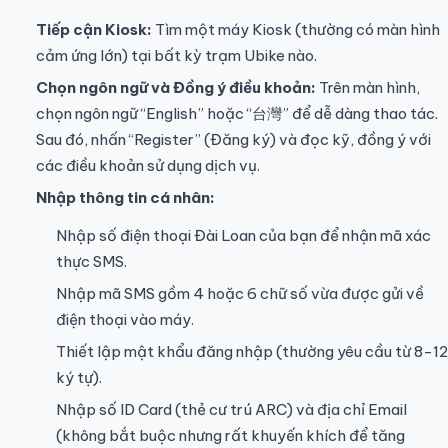
Tiếp cận Kiosk:
Tìm một máy Kiosk (thường có màn hình
cảm ứng lớn) tại bất kỳ trạm Ubike nào.
Chọn ngôn ngữ và Đồng ý điều khoản:
Trên màn hình,
chọn ngôn ngữ “English” hoặc “台灣” để dễ dàng thao tác.
Sau đó, nhấn “Register” (Đăng ký) và đọc kỹ, đồng ý với
các điều khoản sử dụng dịch vụ.
Nhập thông tin cá nhân:
Nhập số điện thoại Đài Loan của bạn để nhận mã xác
thực SMS.
Nhập mã SMS gồm 4 hoặc 6 chữ số vừa được gửi về
điện thoại vào máy.
Thiết lập mật khẩu đăng nhập (thường yêu cầu từ 8-12
ký tự).
Nhập số ID Card (thẻ cư trú ARC) và địa chỉ Email
(không bắt buộc nhưng rất khuyến khích để tăng