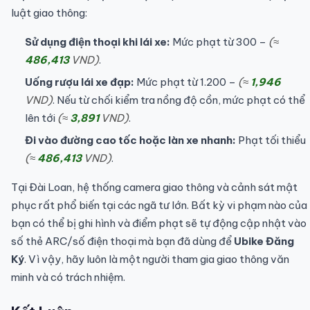
luật giao thông:
Sử dụng điện thoại khi lái xe:
Mức phạt từ 300 –
(≈
486,413
VND)
.
Uống rượu lái xe đạp:
Mức phạt từ 1.200 –
(≈
1,946
VND)
. Nếu từ chối kiểm tra nồng độ cồn, mức phạt có thể
lên tới
(≈
3,891
VND)
.
Đi vào đường cao tốc hoặc làn xe nhanh:
Phạt tối thiểu
(≈
486,413
VND)
.
Tại Đài Loan, hệ thống camera giao thông và cảnh sát mật
phục rất phổ biến tại các ngã tư lớn. Bất kỳ vi phạm nào của
bạn có thể bị ghi hình và điểm phạt sẽ tự động cập nhật vào
số thẻ ARC/số điện thoại mà bạn đã dùng để
Ubike Đăng
Ký
. Vì vậy, hãy luôn là một người tham gia giao thông văn
minh và có trách nhiệm.