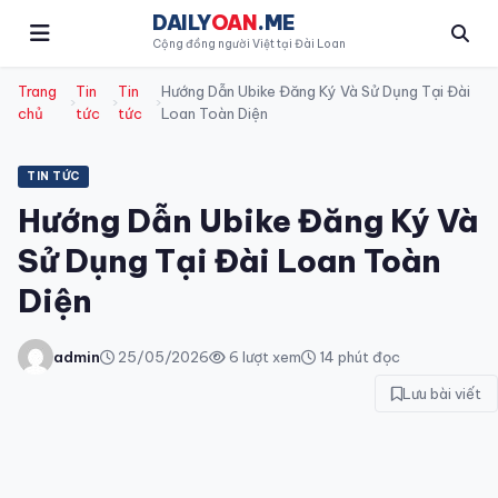
DAILY
OAN
.ME
Cộng đồng người Việt tại Đài Loan
Trang
Tin
Tin
Hướng Dẫn Ubike Đăng Ký Và Sử Dụng Tại Đài
›
›
›
chủ
tức
tức
Loan Toàn Diện
TIN TỨC
Hướng Dẫn Ubike Đăng Ký Và
Sử Dụng Tại Đài Loan Toàn
Diện
admin
25/05/2026
6 lượt xem
14 phút đọc
Lưu bài viết