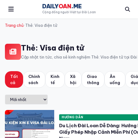
DAILY
OAN
.ME
Cộng đồng người Việt tại Đài Loan
Trang chủ
›
Thẻ: Visa điện tử
Thẻ:
Visa điện tử
Cập nhật tin tức, chia sẻ kinh nghiệm Thẻ:
Visa điện tử
tại Đài
Tất
Chính
Kinh
Xã
Giao
Ăn
Gi
cả
sách
tế
hội
thông
uống
dụ
HƯỚNG DẪN
Du Lịch Đài Loan Dễ Dàng: Hướng 
Giấy Phép Nhập Cảnh Miễn Phí (On