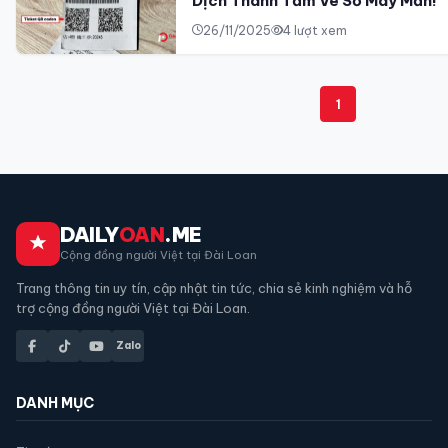
Dịch Thành Tấm Vé Số May Mắn!
26/11/2025
4 lượt xem
1
DAILY
OAN
.ME
Cộng đồng người Việt tại Đài Loan
Trang thông tin uy tín, cập nhật tin tức, chia sẻ kinh nghiệm và hỗ
trợ cộng đồng người Việt tại Đài Loan.
Zalo
DANH MỤC