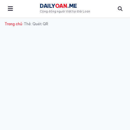
DAILY
OAN
.ME
Cộng đồng người Việt tại Đài Loan
Trang chủ
›
Thẻ: Quét QR