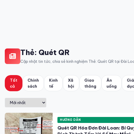
Thẻ:
Quét QR
Cập nhật tin tức, chia sẻ kinh nghiệm Thẻ:
Quét QR
tại Đài Lo
Tất
Chính
Kinh
Xã
Giao
Ăn
Gi
cả
sách
tế
hội
thông
uống
dụ
HƯỚNG DẪN
Quét QR Hóa Đơn Đài Loan: Bí Quy