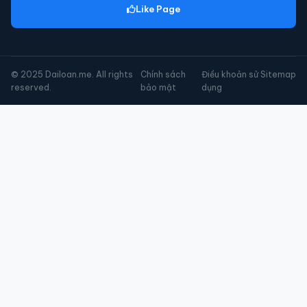
Like Page
© 2025 Dailoan.me. All rights
Chính sách
Điều khoản sử
Sitemap
reserved.
bảo mật
dụng