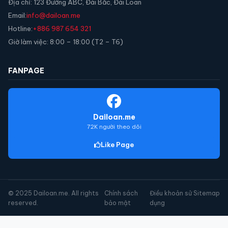
Địa chỉ: 123 Đường ABC, Đài Bắc, Đài Loan
Email:
info@dailoan.me
Hotline:
+886 987 654 321
Giờ làm việc: 8:00 – 18:00 (T2 – T6)
FANPAGE
Dailoan.me
72K người theo dõi
Like Page
© 2025 Dailoan.me. All rights
Chính sách
Điều khoản sử
Sitemap
reserved.
bảo mật
dụng