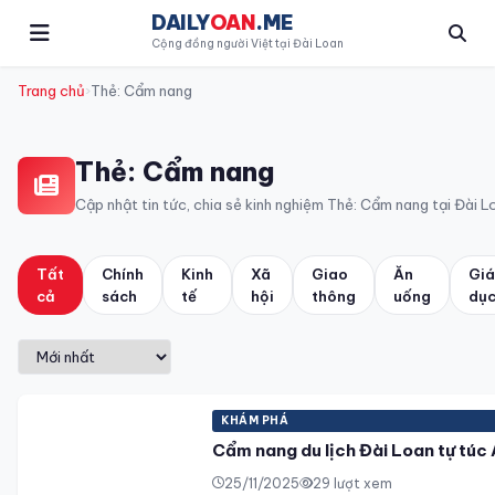
DAILY
OAN
.ME
Cộng đồng người Việt tại Đài Loan
Trang chủ
›
Thẻ: Cẩm nang
Thẻ:
Cẩm nang
Cập nhật tin tức, chia sẻ kinh nghiệm Thẻ:
Cẩm nang
tại Đài L
Tất
Chính
Kinh
Xã
Giao
Ăn
Gi
cả
sách
tế
hội
thông
uống
dụ
KHÁM PHÁ
Cẩm nang du lịch Đài Loan tự túc 
25/11/2025
29 lượt xem