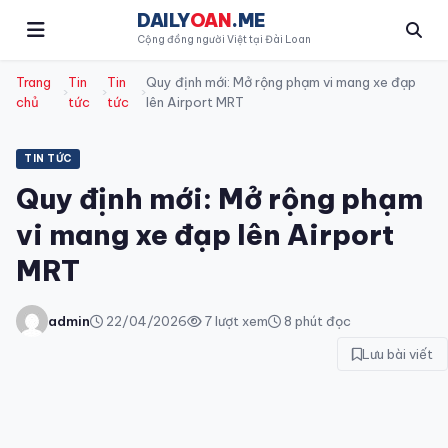
DAILY
OAN
.ME
Cộng đồng người Việt tại Đài Loan
Trang
Tin
Tin
Quy định mới: Mở rộng phạm vi mang xe đạp
›
›
›
chủ
tức
tức
lên Airport MRT
TIN TỨC
Quy định mới: Mở rộng phạm
vi mang xe đạp lên Airport
MRT
admin
22/04/2026
7 lượt xem
8 phút đọc
Lưu bài viết