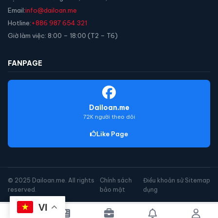
Email:
info@dailoan.me
Hotline:
+886 987 654 321
Giờ làm việc: 8:00 – 18:00 (T2 – T6)
FANPAGE
Dailoan.me
72K người theo dõi
Like Page
© 2025 Dailoan.me. All rights
Chính sách
Điều khoản sử
Sitemap
reserved.
bảo mật
dụng
VI