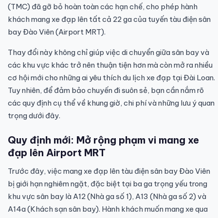
(TMC) đã gỡ bỏ hoàn toàn các hạn chế, cho phép hành
khách mang xe đạp lên tất cả 22 ga của tuyến tàu điện sân
bay Đào Viên (Airport MRT).
Thay đổi này không chỉ giúp việc di chuyển giữa sân bay và
các khu vực khác trở nên thuận tiện hơn mà còn mở ra nhiều
cơ hội mới cho những ai yêu thích du lịch xe đạp tại Đài Loan.
Tuy nhiên, để đảm bảo chuyến đi suôn sẻ, bạn cần nắm rõ
các quy định cụ thể về khung giờ, chi phí và những lưu ý quan
trọng dưới đây.
Quy định mới: Mở rộng phạm vi mang xe
đạp lên Airport MRT
Trước đây, việc mang xe đạp lên tàu điện sân bay Đào Viên
bị giới hạn nghiêm ngặt, đặc biệt tại ba ga trọng yếu trong
khu vực sân bay là A12 (Nhà ga số 1), A13 (Nhà ga số 2) và
A14a (Khách sạn sân bay). Hành khách muốn mang xe qua