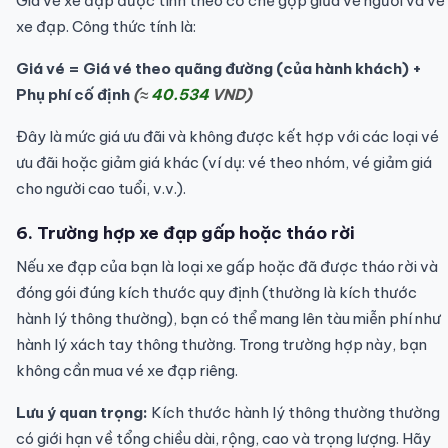
Giá vé xe đạp được tính theo cơ chế gộp giữa vé người và vé
xe đạp. Công thức tính là:
Giá vé = Giá vé theo quãng đường (của hành khách) +
Phụ phí cố định
(≈
40.534
VND)
Đây là mức giá ưu đãi và không được kết hợp với các loại vé
ưu đãi hoặc giảm giá khác (ví dụ: vé theo nhóm, vé giảm giá
cho người cao tuổi, v.v.).
6. Trường hợp xe đạp gấp hoặc tháo rời
Nếu xe đạp của bạn là loại xe gấp hoặc đã được tháo rời và
đóng gói đúng kích thước quy định (thường là kích thước
hành lý thông thường), bạn có thể mang lên tàu miễn phí như
hành lý xách tay thông thường. Trong trường hợp này, bạn
không cần mua vé xe đạp riêng.
Lưu ý quan trọng:
Kích thước hành lý thông thường thường
có giới hạn về tổng chiều dài, rộng, cao và trọng lượng. Hãy