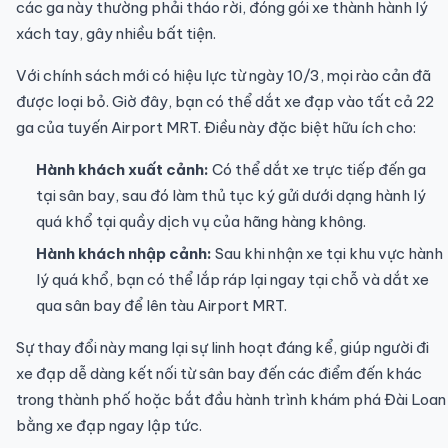
các ga này thường phải tháo rời, đóng gói xe thành hành lý
xách tay, gây nhiều bất tiện.
Với chính sách mới có hiệu lực từ ngày 10/3, mọi rào cản đã
được loại bỏ. Giờ đây, bạn có thể dắt xe đạp vào tất cả 22
ga của tuyến Airport MRT. Điều này đặc biệt hữu ích cho:
Hành khách xuất cảnh:
Có thể dắt xe trực tiếp đến ga
tại sân bay, sau đó làm thủ tục ký gửi dưới dạng hành lý
quá khổ tại quầy dịch vụ của hãng hàng không.
Hành khách nhập cảnh:
Sau khi nhận xe tại khu vực hành
lý quá khổ, bạn có thể lắp ráp lại ngay tại chỗ và dắt xe
qua sân bay để lên tàu Airport MRT.
Sự thay đổi này mang lại sự linh hoạt đáng kể, giúp người đi
xe đạp dễ dàng kết nối từ sân bay đến các điểm đến khác
trong thành phố hoặc bắt đầu hành trình khám phá Đài Loan
bằng xe đạp ngay lập tức.