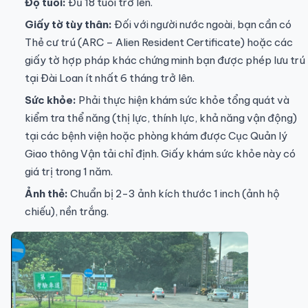
Độ tuổi:
Đủ 18 tuổi trở lên.
Giấy tờ tùy thân:
Đối với người nước ngoài, bạn cần có
Thẻ cư trú (ARC – Alien Resident Certificate) hoặc các
giấy tờ hợp pháp khác chứng minh bạn được phép lưu trú
tại Đài Loan ít nhất 6 tháng trở lên.
Sức khỏe:
Phải thực hiện khám sức khỏe tổng quát và
kiểm tra thể năng (thị lực, thính lực, khả năng vận động)
tại các bệnh viện hoặc phòng khám được Cục Quản lý
Giao thông Vận tải chỉ định. Giấy khám sức khỏe này có
giá trị trong 1 năm.
Ảnh thẻ:
Chuẩn bị 2-3 ảnh kích thước 1 inch (ảnh hộ
chiếu), nền trắng.