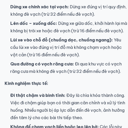
Dừng xe chính xác tại vạch:
Dừng xe đúng vị trí quy định,
không đè vạch (trừ 32 điểm nếu đè vạch).
Lên dốc – xuống dốc:
Dừng xe giữa dốc, khởi hành lại mà
không bị trôi xe hoặc đè vạch (trừ 16 điểm nếu đè vạch).
Lùi xe vào chỗ đỗ (chuồng dọc, chuồng ngang):
Yêu
cầu lùi xe vào đúng vị trí đỗ mà không chạm vạch hoặc
vật cản (trừ 16 điểm nếu đè vạch).
Qua đường có vạch răng cưa:
Đi qua khu vực có vạch
răng cưa mà không đè vạch (trừ 32 điểm nếu đè vạch).
Kinh nghiệm thực tế:
Đi thật chậm và bình tĩnh:
Đây là chìa khóa thành công.
Việc đi chậm giúp bạn có thời gian căn chỉnh và xử lý tình
huống. Nhiều người bị áp lực dẫn đến đè vạch, ảnh hưởng
đến tâm lý cho các bài thi tiếp theo.
Không để chạm vạch liền hoặc leo lên bờ:
Các lỗi này