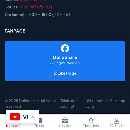
Hotline:
+886 987 654 321
Giờ làm việc: 8:00 – 18:00 (T2 – T6)
FANPAGE
Dailoan.me
72K người theo dõi
Like Page
© 2025 Dailoan.me. All rights
Chính sách
Điều khoản sử
Sitemap
reserved.
bảo mật
dụng
VI
Trang chủ
Tin tức
Việc làm
Thông báo
Tài khoản