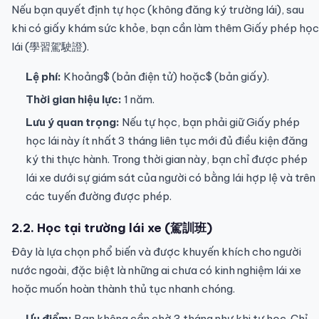
Nếu bạn quyết định tự học (không đăng ký trường lái), sau
khi có giấy khám sức khỏe, bạn cần làm thêm Giấy phép học
lái (學習駕駛證).
Lệ phí:
Khoảng$ (bản điện tử) hoặc$ (bản giấy).
Thời gian hiệu lực:
1 năm.
Lưu ý quan trọng:
Nếu tự học, bạn phải giữ Giấy phép
học lái này ít nhất 3 tháng liên tục mới đủ điều kiện đăng
ký thi thực hành. Trong thời gian này, bạn chỉ được phép
lái xe dưới sự giám sát của người có bằng lái hợp lệ và trên
các tuyến đường được phép.
2.2. Học tại trường lái xe (駕訓班)
Đây là lựa chọn phổ biến và được khuyến khích cho người
nước ngoài, đặc biệt là những ai chưa có kinh nghiệm lái xe
hoặc muốn hoàn thành thủ tục nhanh chóng.
Ưu điểm:
Bạn không cần chờ 3 tháng như khi tự học. Chỉ