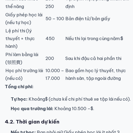
thể năng
250
định
Giấy phép học lái
50 – 100
Bản điện tử/bản giấy
(nếu tự học)
Lệ phí thi (lý
thuyết + thực
450
Nếu thi lại trong cùng năm:$
hành)
Phí làm bằng lái
200
Sau khi đậu cả hai phần thi
(領照費)
Học phí trường lái
10.000 –
Bao gồm học lý thuyết, thực
(nếu có)
17.000
hành sân, tập ngoài đường
Tổng chi phí:
Tự học:
Khoảng$ (chưa kể chi phí thuê xe tập lái nếu có).
Học qua trường lái:
Khoảng 10.500 –$.
4.2. Thời gian dự kiến
Nếu tự học:
Bạn phải giữ Giấy phép học lái ít nhất 3