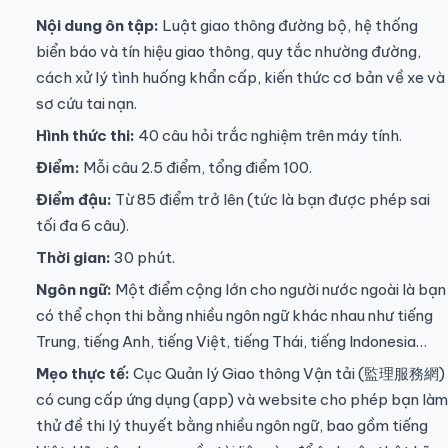
Nội dung ôn tập:
Luật giao thông đường bộ, hệ thống
biển báo và tín hiệu giao thông, quy tắc nhường đường,
cách xử lý tình huống khẩn cấp, kiến thức cơ bản về xe và
sơ cứu tai nạn.
Hình thức thi:
40 câu hỏi trắc nghiệm trên máy tính.
Điểm:
Mỗi câu 2.5 điểm, tổng điểm 100.
Điểm đậu:
Từ 85 điểm trở lên (tức là bạn được phép sai
tối đa 6 câu).
Thời gian:
30 phút.
Ngôn ngữ:
Một điểm cộng lớn cho người nước ngoài là bạn
có thể chọn thi bằng nhiều ngôn ngữ khác nhau như tiếng
Trung, tiếng Anh, tiếng Việt, tiếng Thái, tiếng Indonesia…
Mẹo thực tế:
Cục Quản lý Giao thông Vận tải (監理服務網)
có cung cấp ứng dụng (app) và website cho phép bạn làm
thử đề thi lý thuyết bằng nhiều ngôn ngữ, bao gồm tiếng