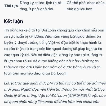
Đăng ký online, lịch thi rõ
Có thể phải chen chúc,
Thủ tục
ràng, ít phải chờ đợi.
chờ đợi lâu hơn.
Kết luận
Thi bằng lái xe ô tô tại Đài Loan không quá khó khăn nếu bạn
có sự chuẩn bị kỹ lưỡng. Việc nắm vững luật giao thông, ôn
luyện lý thuyết bằng tiếng Việt và đặc biệt là thực hành lái
xe cẩn thận cả trong sân lẫn ngoài đường sẽ giúp bạn tự tin
vượt qua kỳ thi. Nếu có điều kiện, đăng ký học tại trường lái
là lựa chọn tối ưu để được hướng dẫn bài bản và rút ngắn
thời gian chờ đợi. Chúc bạn sớm có được bằng lái xe và an
toàn trên mọi nẻo đường tại Đài Loan!
Lưu ý: Các quy định, mức phí và thủ tục có thể thay đổi theo
thời gian. Người đọc nên kiểm tra thông tin mới nhất từ Cục
Quản lý Giao thông Vận tải Đài Loan (監理服務網) hoặc các
cơ quan chức năng liên quan để đảm bảo tính chính xác