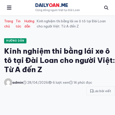
DAILY
OAN
.ME
Cộng đồng người Việt tại Đài Loan
Trang
Tin
Hướng
Kinh nghiệm thi bằng lái xe ô tô tại Đài Loan
›
›
›
chủ
tức
dẫn
cho người Việt: Từ A đến Z
HƯỚNG DẪN
Kinh nghiệm thi bằng lái xe ô
tô tại Đài Loan cho người Việt:
Từ A đến Z
admin
28/04/2026
6 lượt xem
14 phút đọc
Lưu bài viết