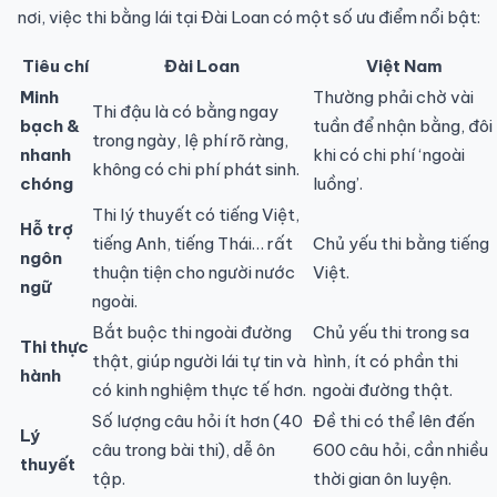
nơi, việc thi bằng lái tại Đài Loan có một số ưu điểm nổi bật:
Tiêu chí
Đài Loan
Việt Nam
Minh
Thường phải chờ vài
Thi đậu là có bằng ngay
bạch &
tuần để nhận bằng, đôi
trong ngày, lệ phí rõ ràng,
nhanh
khi có chi phí ‘ngoài
không có chi phí phát sinh.
chóng
luồng’.
Thi lý thuyết có tiếng Việt,
Hỗ trợ
tiếng Anh, tiếng Thái… rất
Chủ yếu thi bằng tiếng
ngôn
thuận tiện cho người nước
Việt.
ngữ
ngoài.
Bắt buộc thi ngoài đường
Chủ yếu thi trong sa
Thi thực
thật, giúp người lái tự tin và
hình, ít có phần thi
hành
có kinh nghiệm thực tế hơn.
ngoài đường thật.
Số lượng câu hỏi ít hơn (40
Đề thi có thể lên đến
Lý
câu trong bài thi), dễ ôn
600 câu hỏi, cần nhiều
thuyết
tập.
thời gian ôn luyện.