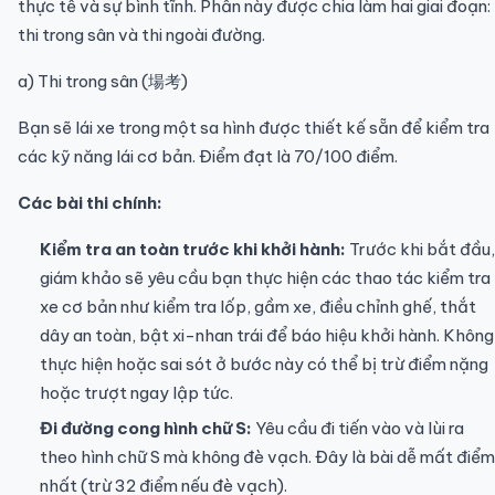
thực tế và sự bình tĩnh. Phần này được chia làm hai giai đoạn:
thi trong sân và thi ngoài đường.
a) Thi trong sân (場考)
Bạn sẽ lái xe trong một sa hình được thiết kế sẵn để kiểm tra
các kỹ năng lái cơ bản. Điểm đạt là 70/100 điểm.
Các bài thi chính:
Kiểm tra an toàn trước khi khởi hành:
Trước khi bắt đầu,
giám khảo sẽ yêu cầu bạn thực hiện các thao tác kiểm tra
xe cơ bản như kiểm tra lốp, gầm xe, điều chỉnh ghế, thắt
dây an toàn, bật xi-nhan trái để báo hiệu khởi hành. Không
thực hiện hoặc sai sót ở bước này có thể bị trừ điểm nặng
hoặc trượt ngay lập tức.
Đi đường cong hình chữ S:
Yêu cầu đi tiến vào và lùi ra
theo hình chữ S mà không đè vạch. Đây là bài dễ mất điểm
nhất (trừ 32 điểm nếu đè vạch).