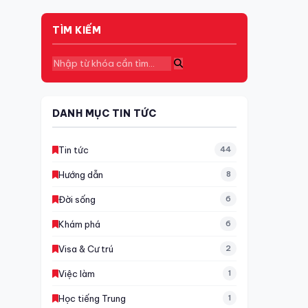
TÌM KIẾM
DANH MỤC TIN TỨC
Tin tức
44
Hướng dẫn
8
Đời sống
6
Khám phá
6
Visa & Cư trú
2
Việc làm
1
Học tiếng Trung
1