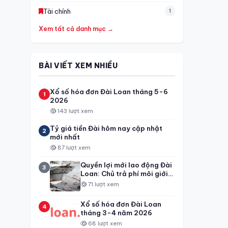
Tài chính
1
Xem tất cả danh mục →
BÀI VIẾT XEM NHIỀU
Xổ số hóa đơn Đài Loan tháng 5-6
1
2026
143 lượt xem
Tỷ giá tiền Đài hôm nay cập nhật
2
mới nhất
87 lượt xem
Quyền lợi mới lao động Đài
3
Loan: Chủ trả phí môi giới
100%
71 lượt xem
Xổ số hóa đơn Đài Loan
4
tháng 3-4 năm 2026
68 lượt xem