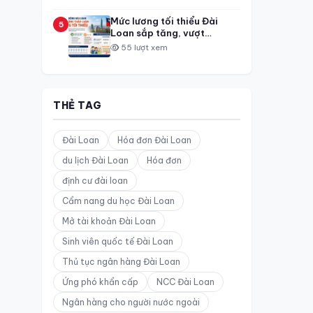
Mức lương tối thiểu Đài
5
Loan sắp tăng, vượt
NT$30,000
55 lượt xem
THẺ TAG
Đài Loan
Hóa đơn Đài Loan
du lịch Đài Loan
Hóa đơn
định cư đài loan
Cẩm nang du học Đài Loan
Mở tài khoản Đài Loan
Sinh viên quốc tế Đài Loan
Thủ tục ngân hàng Đài Loan
Ứng phó khẩn cấp
NCC Đài Loan
Ngân hàng cho người nước ngoài