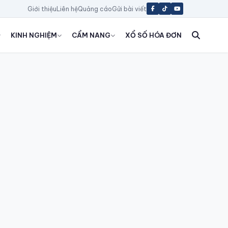
Giới thiệu
Liên hệ
Quảng cáo
Gửi bài viết
KINH NGHIỆM
CẨM NANG
XỔ SỐ HÓA ĐƠN