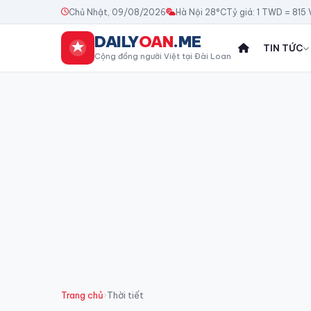
Chủ Nhật, 09/08/2026
Hà Nội 28°C
Tỷ giá: 1 TWD = 815
DAILY
OAN
.ME
TIN TỨC
Cộng đồng người Việt tại Đài Loan
Trang chủ
›
Thời tiết