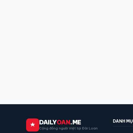
DAILY
OAN
.ME
DANH M
Cộng đồng người Việt tại Đài Loan