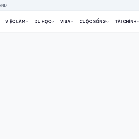
 VND
VIỆC LÀM
DU HỌC
VISA
CUỘC SỐNG
TÀI CHÍNH